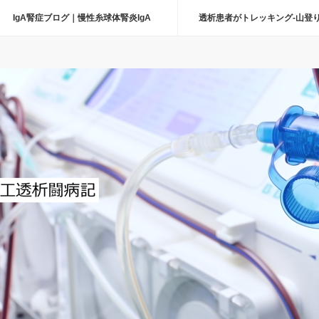
IgA腎症ブログ｜慢性糸球体腎炎IgA
透析患者がトレッキング-山登