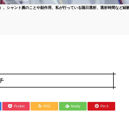
）、シャント腕のことや副作用、私が行っている隔日透析、透析時間など経
チ
Pocket
RSS
feedly
Pin it