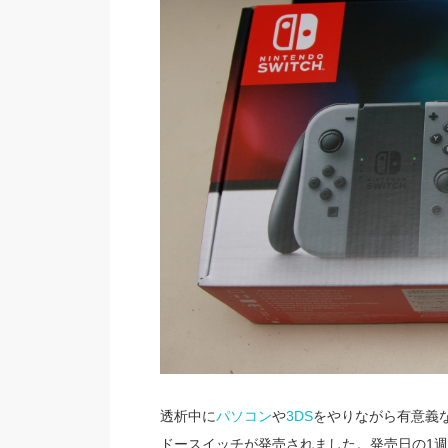
透析中に
パソコン
や
3DS
をやりながら有意義な
ドースイッチが発売されました。発売日の1週