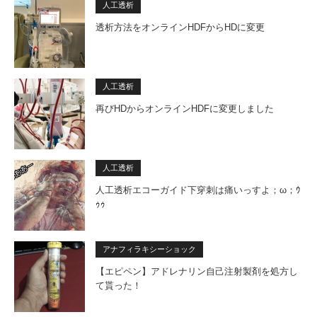
人工透析
透析方法をオンラインHDFからHDに変更
人工透析
再びHDからオンラインHDFに変更しました
人工透析
人工透析エコーガイド下穿刺は痛いっすよ；ω；ｳ
ｩｩ
アナフィラキシーショック
【エピペン】アドレナリン自己注射製剤を処方し
て貰った！