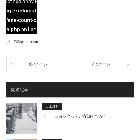
Undefined array key "Twitter" in
ugier.info/public_html/dialysis/wp-
ins/sns-count-cache/sns-count-
ache.php
on line
2897
投稿者:
sencho
前のページ
次のページ
関連記事
人工透析
ヒートショックってご存知ですか？