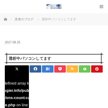
ホーム
患者のブログ
透析中パソコンしてます
2017.09.25
透析中パソコンしてます
Undefined array key "Twitter" in
ugier.info/public_html/dialysis/wp-
ins/sns-count-cache/sns-count-
ache.php
on line
2897