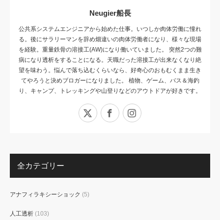
Neugier船長
公共系システムエンジニアから始めた仕事。いつしか肉体労働に憧れ
る。後にサラリーマンを辞め畑違いの肉体労働者になり、様々な現場
を経験。重量鉄骨の溶接工(AW)になり働いていました。 突然2つの難
病になり透析をすることになる。天職だった溶接工が出来なくなり絶
望を味わう。悩んで落ち込むくらいなら、好奇心のおもむくまま生き
てやろうと決めブロガーになりました。 植物、ゲーム、バス＆海釣
り、キャンプ、トレッキングや山登りなどのアウトドアが好きです。
X
Facebook
Instagram
全カテゴリー
アナフィラキシーショック
(5)
人工透析
(103)