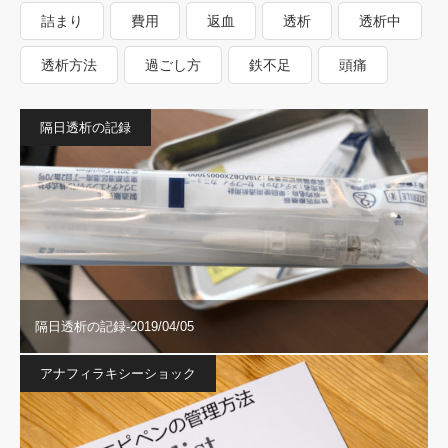
詰まり
費用
返血
透析
透析中
透析方法
過ごし方
鉄不足
頭痛
隔日透析の記録
隔日透析の記録-2019/04/05
アナフィラキシーショック