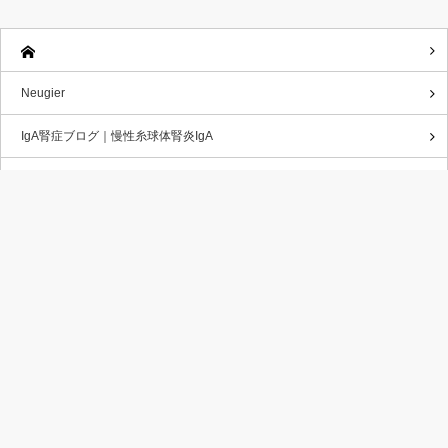
Neugier
IgA腎症ブログ｜慢性糸球体腎炎IgA
透析患者がトレッキング-山登りに挑む
お問い合わせフォーム
MENU1
プライバシーポリシー
RSS