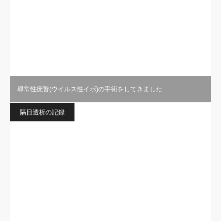
尋常性疣贅(ウイルス性イボ)の手術をしてきました
隔日透析の記録