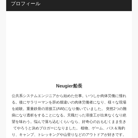
プロフィール
Neugier船長
公共系システムエンジニアから始めた仕事。いつしか肉体労働に憧れ
る。後にサラリーマンを辞め畑違いの肉体労働者になり、様々な現場
を経験。重量鉄骨の溶接工(AW)になり働いていました。 突然2つの難
病になり透析をすることになる。天職だった溶接工が出来なくなり絶
望を味わう。悩んで落ち込むくらいなら、好奇心のおもむくまま生き
てやろうと決めブロガーになりました。 植物、ゲーム、バス＆海釣
り、キャンプ、トレッキングや山登りなどのアウトドアが好きです。