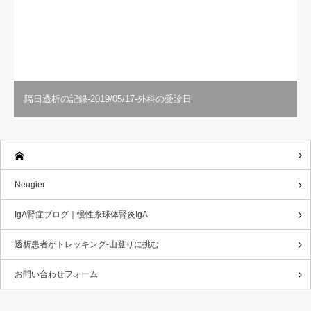
隔日透析の記録-2019/05/17-外科の受診日
Neugier
IgA腎症ブログ｜慢性糸球体腎炎IgA
透析患者がトレッキング-山登りに挑む
お問い合わせフォーム