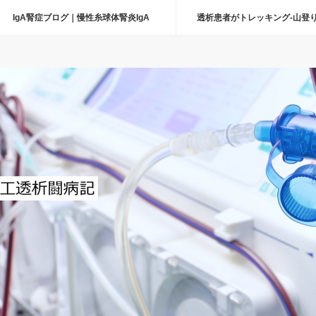
IgA腎症ブログ｜慢性糸球体腎炎IgA
透析患者がトレッキング-山登