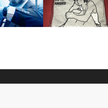
常性疣贅(ウイルス性イボ)
隔日透析の記録-2019/05/09-ユニクロ-ガ
ンダム