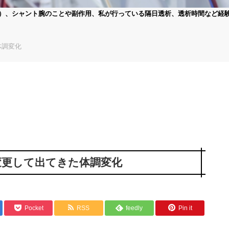
）、シャント腕のことや副作用、私が行っている隔日透析、透析時間など経
体調変化
変更して出てきた体調変化
Pocket
RSS
feedly
Pin it