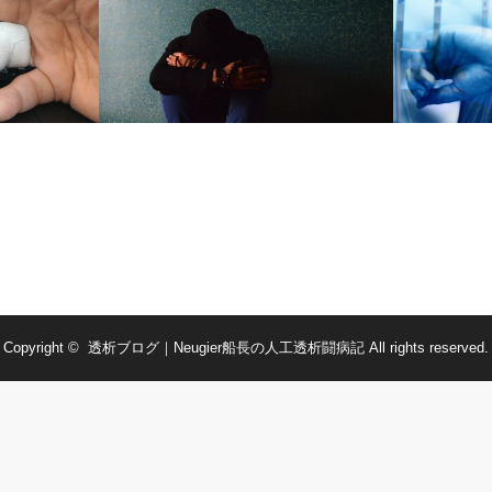
人工透析-内シャントへの穿刺で感じる痛
右手薬指の尋
み
術後経過
Copyright ©
透析ブログ｜Neugier船長の人工透析闘病記
All rights reserved.