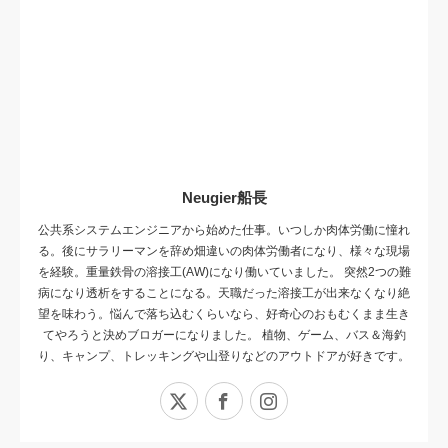
Neugier船長
公共系システムエンジニアから始めた仕事。いつしか肉体労働に憧れ
る。後にサラリーマンを辞め畑違いの肉体労働者になり、様々な現場
を経験。重量鉄骨の溶接工(AW)になり働いていました。 突然2つの難
病になり透析をすることになる。天職だった溶接工が出来なくなり絶
望を味わう。悩んで落ち込むくらいなら、好奇心のおもむくまま生き
てやろうと決めブロガーになりました。 植物、ゲーム、バス＆海釣
り、キャンプ、トレッキングや山登りなどのアウトドアが好きです。
X
Facebook
Instagram