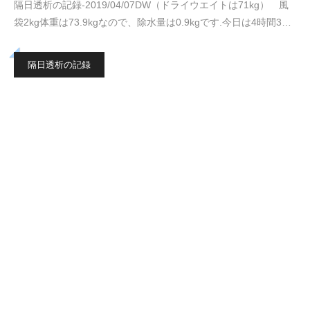
隔日透析の記録-2019/04/07DW（ドライウエイトは71kg） 風
袋2kg体重は73.9kgなので、除水量は0.9kgです.今日は4時間3…
隔日透析の記録