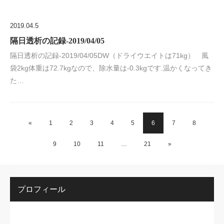
2019.04.5
隔日透析の記録-2019/04/05
隔日透析の記録-2019/04/05DW（ドライウエイトは71kg） 風
袋2kg体重は72.7kgなので、除水量は-0.3kgです.温かくなってき
た…
«
1
2
3
4
5
6
7
8
9
10
11
…
21
»
プロフィール