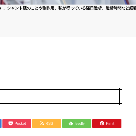
）、シャント腕のことや副作用、私が行っている隔日透析、透析時間など経
Pocket
RSS
feedly
Pin it