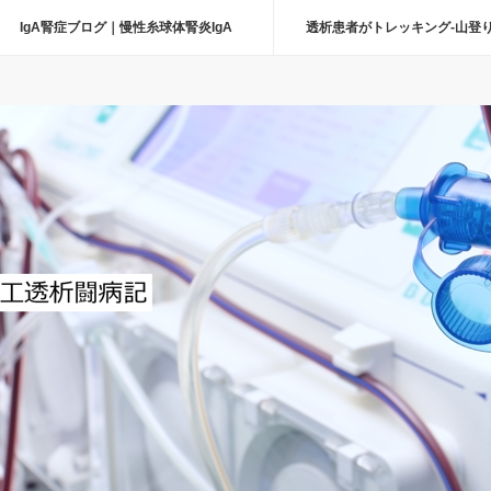
IgA腎症ブログ｜慢性糸球体腎炎IgA
透析患者がトレッキング-山登