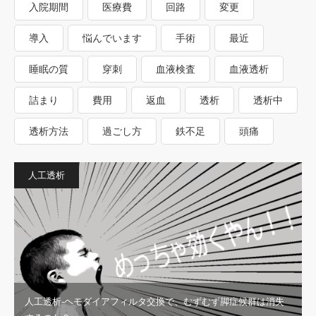
入院期間
医療費
回路
変更
導入
悩んでいます
手術
最近
睡眠の質
穿刺
血液検査
血液透析
詰まり
費用
返血
透析
透析中
透析方法
過ごし方
鉄不足
頭痛
人工透析
人工透析-ヘモダイアフィルタ交換で、むずむず脚症候群は消失