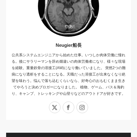
Neugier船長
公共系システムエンジニアから始めた仕事。いつしか肉体労働に憧れ
る。後にサラリーマンを辞め畑違いの肉体労働者になり、様々な現場
を経験。重量鉄骨の溶接工(AW)になり働いていました。 突然2つの難
病になり透析をすることになる。天職だった溶接工が出来なくなり絶
望を味わう。悩んで落ち込むくらいなら、好奇心のおもむくまま生き
てやろうと決めブロガーになりました。 植物、ゲーム、バス＆海釣
り、キャンプ、トレッキングや山登りなどのアウトドアが好きです。
X
Facebook
Instagram