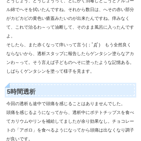
どうしょう、どうしょうって、とにかく消毒しとこうとアルコー
ル綿でへそを拭いたんですね。それから数日は、へその赤い部分
がカピカピの黄色い瘡蓋みたいのが出来たんですね。痒みなく
て、これで治るわ～って油断して、そのまま風呂に入ったんです
よ。
そしたら、また赤くなって痒いって言う(；ﾟДﾟ) もう全然良く
ならないから、透析スタップに報告したらゲンタシン塗らなアカ
ンわ～って。そう言えば子どものへそに塗ったような記憶ある。
しばらくゲンタシンを塗って様子を見ます。
5時間透析
今回の透析も途中で頭痛を感じることはありませんでした。
頭痛を感じるようになってから、透析中にポテトチップスを食べ
てカリウムやリンを補給してましたが余り効果なし。チョコレー
トの「アポロ」を食べるようになってから頭痛は出なくなり調子
が良いです。