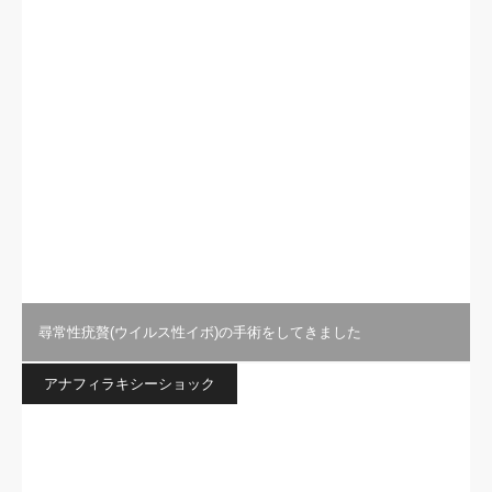
尋常性疣贅(ウイルス性イボ)の手術をしてきました
アナフィラキシーショック