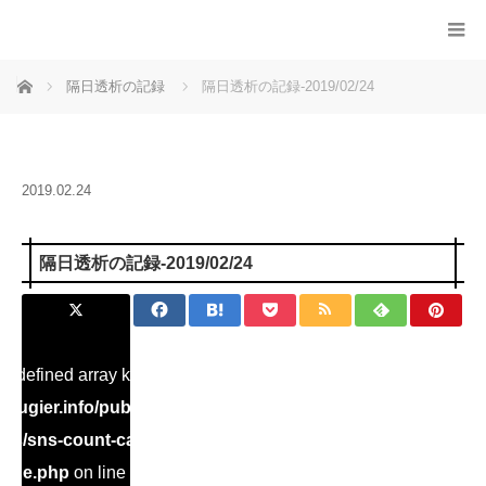
ホーム
隔日透析の記録
隔日透析の記録-2019/02/24
2019.02.24
隔日透析の記録-2019/02/24
Undefined array key "Twitter" in
ugier.info/public_html/dialysis/wp-
ins/sns-count-cache/sns-count-
ache.php
on line
2897