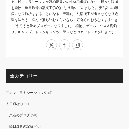
る。後にサラリーマンを辞め畑違いの肉体労働者になり、様々な現場
を経験。重量鉄骨の溶接工(AW)になり働いていました。 突然2つの難
病になり透析をすることになる。天職だった溶接工が出来なくなり絶
望を味わう。悩んで落ち込むくらいなら、好奇心のおもむくまま生き
てやろうと決めブロガーになりました。 植物、ゲーム、バス＆海釣
り、キャンプ、トレッキングや山登りなどのアウトドアが好きです。
X
Facebook
Instagram
全カテゴリー
アナフィラキシーショック
(5)
人工透析
(103)
患者のブログ
(50)
隔日透析の記録
(46)