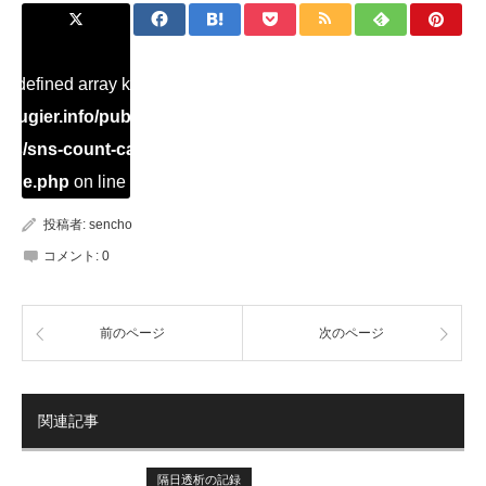
Undefined array key "Twitter" in
ugier.info/public_html/dialysis/wp-
ins/sns-count-cache/sns-count-
ache.php
on line
2897
投稿者:
sencho
コメント:
0
前のページ
次のページ
関連記事
隔日透析の記録