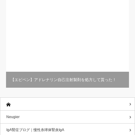
【エピペン】アドレナリン自己注射製剤を処方して貰った！
Neugier
IgA腎症ブログ｜慢性糸球体腎炎IgA