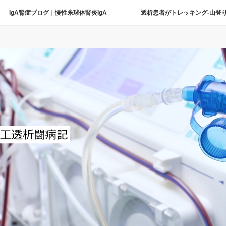
IgA腎症ブログ｜慢性糸球体腎炎IgA
透析患者がトレッキング-山登