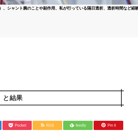
）、シャント腕のことや副作用、私が行っている隔日透析、透析時間など経
）と結果
Pocket
RSS
feedly
Pin it