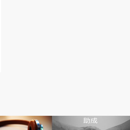
グ
人工透析