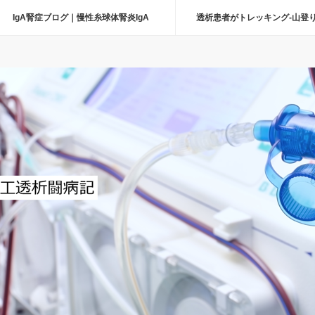
IgA腎症ブログ｜慢性糸球体腎炎IgA
透析患者がトレッキング-山登