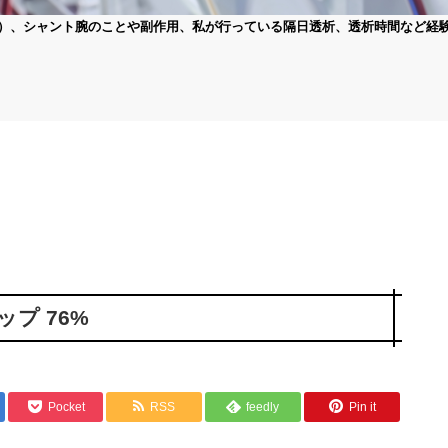
）、シャント腕のことや副作用、私が行っている隔日透析、透析時間など経
プ 76%
Pocket
RSS
feedly
Pin it