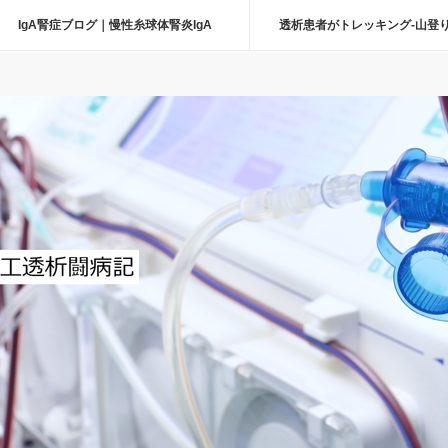
IgA腎症ブログ｜慢性糸球体腎炎IgA
透析患者がトレッキング-山登