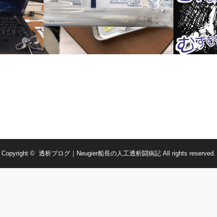
隔日透析の記録-2019/04/05
再び、むず
Copyright ©
透析ブログ｜Neugier船長の人工透析闘病記
All rights reserved.