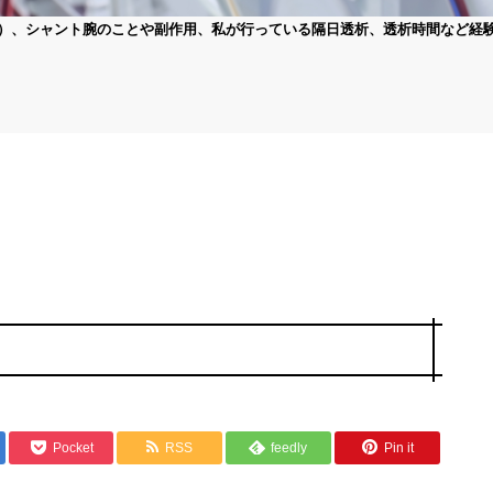
）、シャント腕のことや副作用、私が行っている隔日透析、透析時間など経
Pocket
RSS
feedly
Pin it