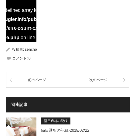
Undefined array key "Twitter" in
ugier.info/public_html/dialysis/wp-
ins/sns-count-cache/sns-count-
ache.php
on line
2897
投稿者:
sencho
コメント:
0
前のページ
次のページ
関連記事
隔日透析の記録
隔日透析の記録-2019/02/22