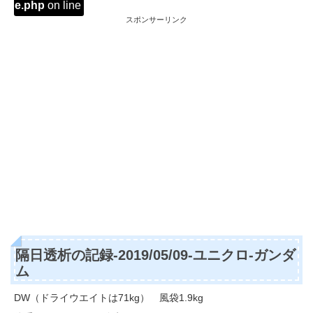
ache.php
on line
2897
スポンサーリンク
隔日透析の記録-2019/05/09-ユニクロ-ガンダ
ム
DW（ドライウエイトは71kg） 風袋1.9kg