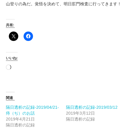
山登りの為だ。覚悟を決めて、明日肛門検査に行ってきます！
共有:
いいね:
読
み
込
み
中…
関連
隔日透析の記録-2019/04/21-
隔日透析の記録-2019/03/12
痔（ぢ）のお話
2019年3月12日
2019年4月21日
隔日透析の記録
隔日透析の記録