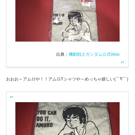
出典：
機動戦士ガンダム公式Web
おおお～アムロや！！アムロTシャツや～めっちゃ嬉しい(⌒∇⌒)