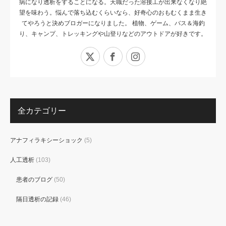
病になり透析をすることになる。天職だった溶接工が出来なくなり絶
望を味わう。悩んで落ち込むくらいなら、好奇心のおもむくまま生き
てやろうと決めブロガーになりました。 植物、ゲーム、バス＆海釣
り、キャンプ、トレッキングや山登りなどのアウトドアが好きです。
X
Facebook
Instagram
全カテゴリー
アナフィラキシーショック
(5)
人工透析
(103)
患者のブログ
(50)
隔日透析の記録
(46)