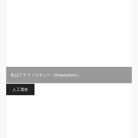
私はアナフィラキシー（Anaphylaxis）
人工透析