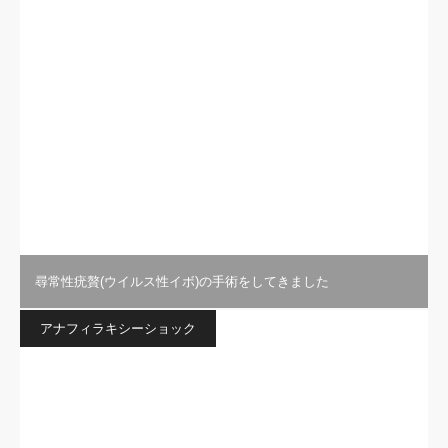
尋常性疣贅(ウイルス性イボ)の手術をしてきました
アナフィラキシーショック