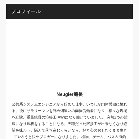
プロフィール
Neugier船長
公共系システムエンジニアから始めた仕事。いつしか肉体労働に憧れ
る。後にサラリーマンを辞め畑違いの肉体労働者になり、様々な現場
を経験。重量鉄骨の溶接工(AW)になり働いていました。 突然2つの難
病になり透析をすることになる。天職だった溶接工が出来なくなり絶
望を味わう。悩んで落ち込むくらいなら、好奇心のおもむくまま生き
てやろうと決めブロガーになりました。 植物、ゲーム、バス＆海釣