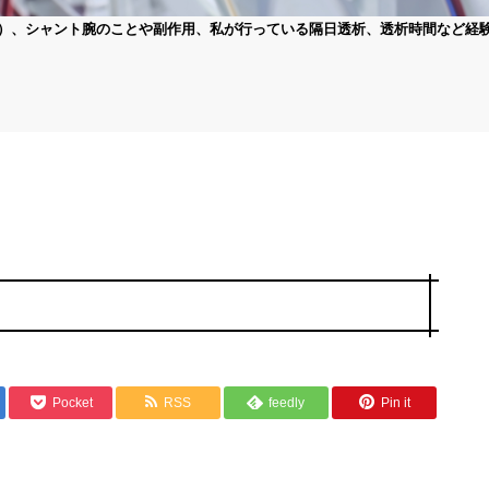
）、シャント腕のことや副作用、私が行っている隔日透析、透析時間など経
Pocket
RSS
feedly
Pin it