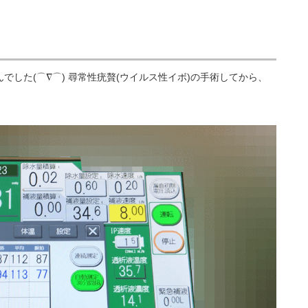
した(⌒∇⌒) 尋常性疣贅(ウイルス性イボ)の手術してから、