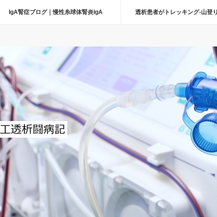
IgA腎症ブログ｜慢性糸球体腎炎IgA
透析患者がトレッキング-山登