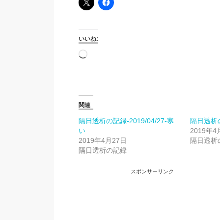
いいね:
読
み
込
み
中…
関連
隔日透析の記録-2019/04/27-寒
隔日透析の記
い
2019年4
2019年4月27日
隔日透析
隔日透析の記録
スポンサーリンク