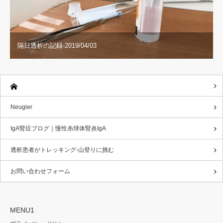
隔日透析の記録-2019/04/03
Neugier
IgA腎症ブログ｜慢性糸球体腎炎IgA
透析患者がトレッキング-山登りに挑む
お問い合わせフォーム
MENU1