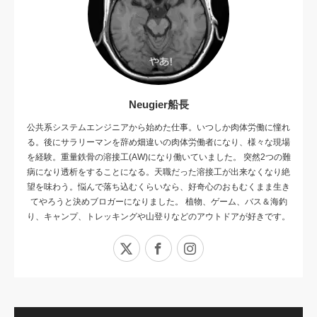
Neugier船長
公共系システムエンジニアから始めた仕事。いつしか肉体労働に憧れ
る。後にサラリーマンを辞め畑違いの肉体労働者になり、様々な現場
を経験。重量鉄骨の溶接工(AW)になり働いていました。 突然2つの難
病になり透析をすることになる。天職だった溶接工が出来なくなり絶
望を味わう。悩んで落ち込むくらいなら、好奇心のおもむくまま生き
てやろうと決めブロガーになりました。 植物、ゲーム、バス＆海釣
り、キャンプ、トレッキングや山登りなどのアウトドアが好きです。
X
Facebook
Instagram