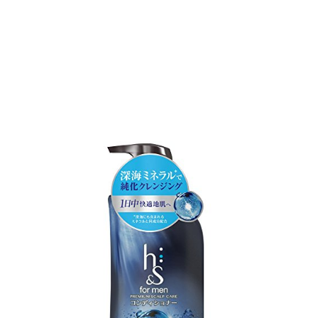
楽
天
市
場
Ya
シ
ョ
ッ
ピ
ン
グ
エ
イ
チ
ア
ン
ド
エ
ス
フ
ォ
ー
メ
ン
(h
for
me
薬