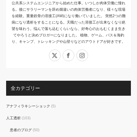
公共系システムエンジニアから始めた仕事。いつしか肉体労働に憧れ
る。後にサラリーマンを辞め畑違いの肉体労働者になり、様々な現場
を経験。重量鉄骨の溶接工(AW)になり働いていました。 突然2つの難
病になり透析をすることになる。天職だった溶接工が出来なくなり絶
望を味わう。悩んで落ち込むくらいなら、好奇心のおもむくまま生き
てやろうと決めブロガーになりました。 植物、ゲーム、バス＆海釣
り、キャンプ、トレッキングや山登りなどのアウトドアが好きです。
X
Facebook
Instagram
全カテゴリー
アナフィラキシーショック
(5)
人工透析
(103)
患者のブログ
(50)