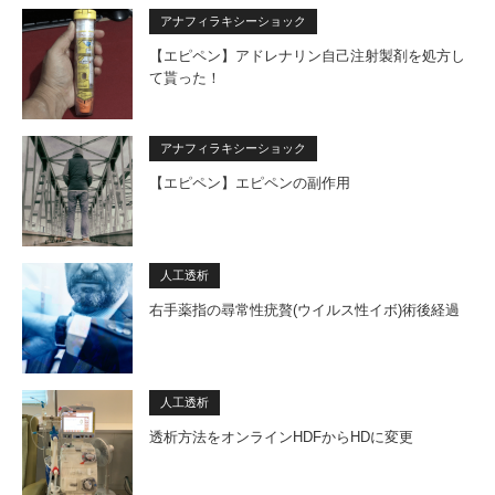
アナフィラキシーショック
【エピペン】アドレナリン自己注射製剤を処方し
て貰った！
アナフィラキシーショック
【エピペン】エピペンの副作用
人工透析
右手薬指の尋常性疣贅(ウイルス性イボ)術後経過
人工透析
透析方法をオンラインHDFからHDに変更