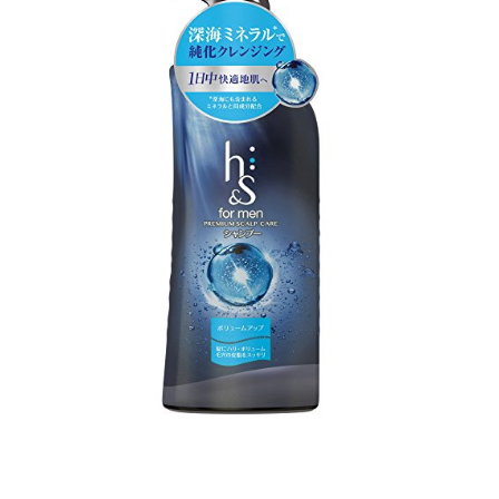
イ
チ
ア
ン
ド
エ
ス
フ
ォ
ー
メ
ン
(h
for
me
薬
用
シ
ャ
ン
プ
ー
ボ
リ
ュ
ー
ム
ア
ッ
プ