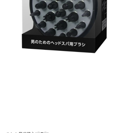
ブ
ラ
シ
post
with
カ
エ
レ
バ
P&
201
03-
17
Am
楽
天
市
場
Ya
シ
ョ
ッ
ピ
ン
グ