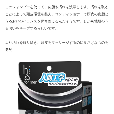
このシャンプーを使って、皮脂や汚れを洗浄します。汚れを取る
ことによって頭皮環境を整え、コンディショナーで頭皮の皮脂と
うるおいのバランスを保ち整えるんだそうです。しかも地肌のう
るおいをキープするらしいです。
より汚れを取り除き、頭皮をマッサージするのに良さげなものを
発見！
h&
for
me
男
の
た
め
の
ヘ
ッ
ド
ス
パ
用