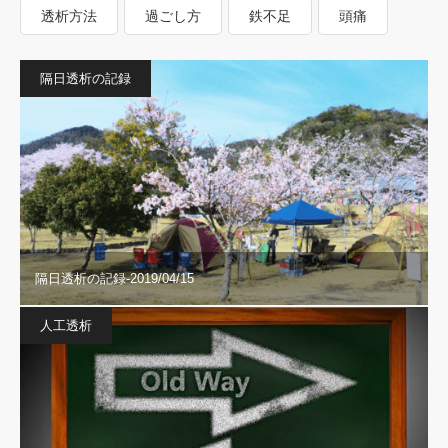
透析方法
過ごし方
鉄不足
頭痛
隔日透析の記録
隔日透析の記録-2019/04/15
人工透析