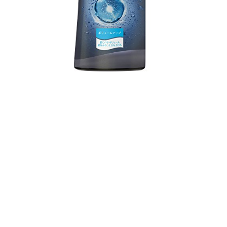
用
コ
ン
デ
ィ
シ
ョ
ナ
ー
ボ
リ
ュ
ー
ム
ア
ッ
プ
プ
レ
ミ
ア
ム
ス
カ
ル
プ
ケ
ア
本