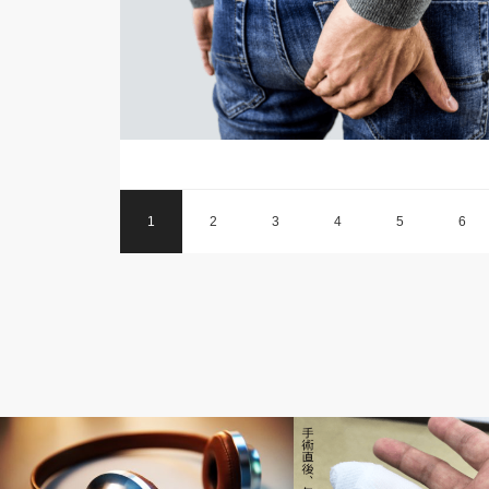
1
2
3
4
5
6
患者のブログ
人工透析