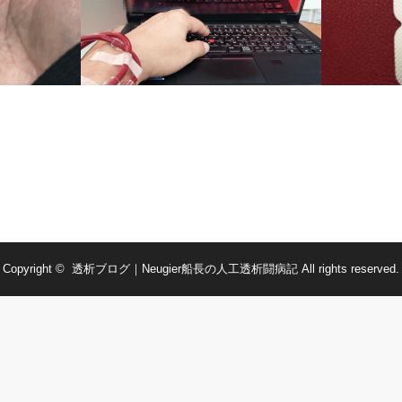
隔日透析の記録-2019/03/14
隔日透析の記録-
)の手術をし
Copyright ©
透析ブログ｜Neugier船長の人工透析闘病記
All rights reserved.