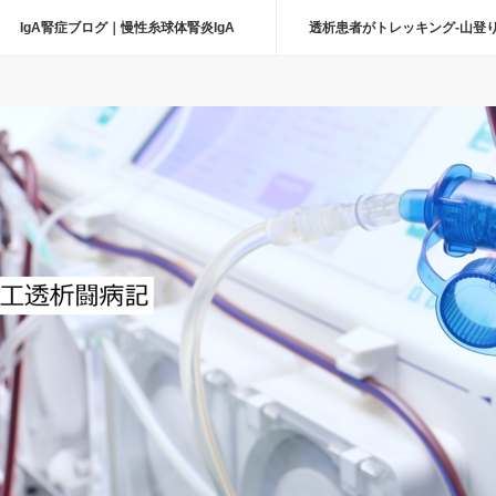
IgA腎症ブログ｜慢性糸球体腎炎IgA
透析患者がトレッキング-山登