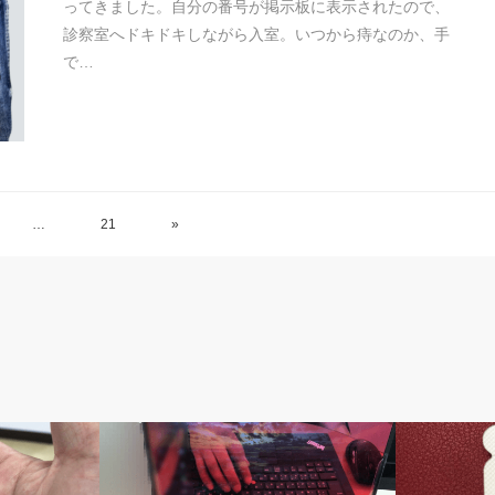
ってきました。自分の番号が掲示板に表示されたので、
診察室へドキドキしながら入室。いつから痔なのか、手
で…
…
21
»
隔日透析の記録
隔日透析の