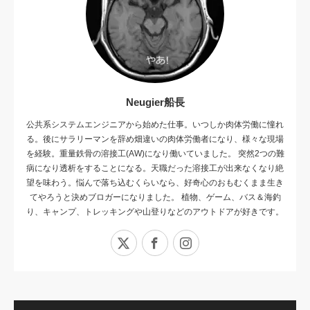
Neugier船長
公共系システムエンジニアから始めた仕事。いつしか肉体労働に憧れ
る。後にサラリーマンを辞め畑違いの肉体労働者になり、様々な現場
を経験。重量鉄骨の溶接工(AW)になり働いていました。 突然2つの難
病になり透析をすることになる。天職だった溶接工が出来なくなり絶
望を味わう。悩んで落ち込むくらいなら、好奇心のおもむくまま生き
てやろうと決めブロガーになりました。 植物、ゲーム、バス＆海釣
り、キャンプ、トレッキングや山登りなどのアウトドアが好きです。
X
Facebook
Instagram