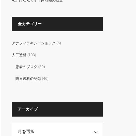
私、痔なんです！内痔核の検査
全カテゴリー
アナフィラキシーショック
(5)
人工透析
(103)
患者のブログ
(50)
隔日透析の記録
(46)
アーカイブ