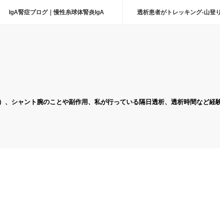
IgA腎症ブログ｜慢性糸球体腎炎IgA
透析患者がトレッキング-山登
）、シャント腕のことや副作用、私が行っている隔日透析、透析時間など経