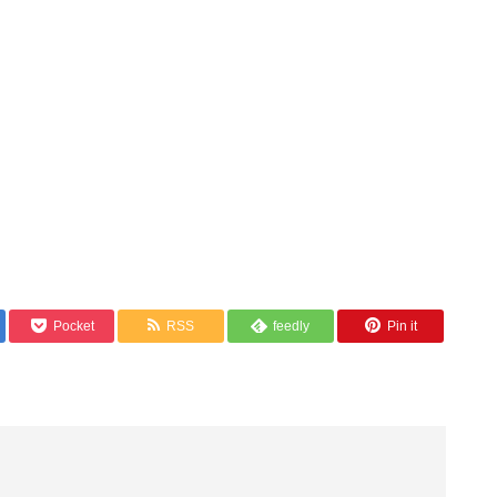
Pocket
RSS
feedly
Pin it