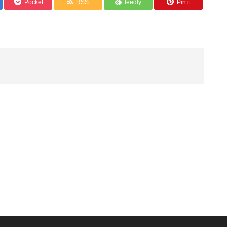
Pocket
RSS
feedly
Pin it