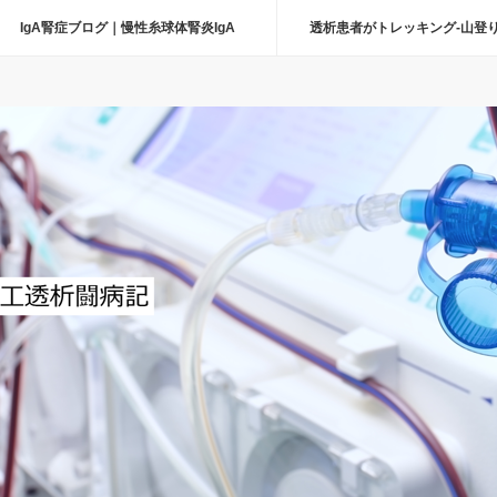
IgA腎症ブログ｜慢性糸球体腎炎IgA
透析患者がトレッキング-山登