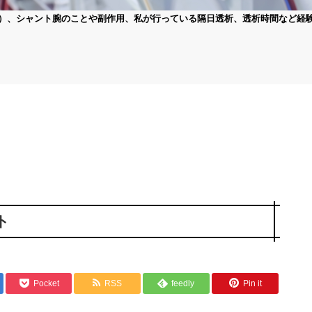
）、シャント腕のことや副作用、私が行っている隔日透析、透析時間など経
ト
Pocket
RSS
feedly
Pin it